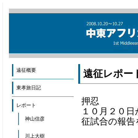
遠征概要
遠征レポー
東孝旅日記
押忍
レポート
１０月２０日
2008 UA
神山信彦
征試合の報告
川上大樹