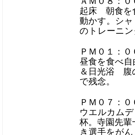
ＡＭ０８：０
起床 朝食を
動かす。シャ
のトレーニン
ＰＭ０１：０
昼食を食べ自
＆日光浴 腹
で残念。
ＰＭ０７：０
ウエルカムデ
杯。寺園先輩
き選手をがん