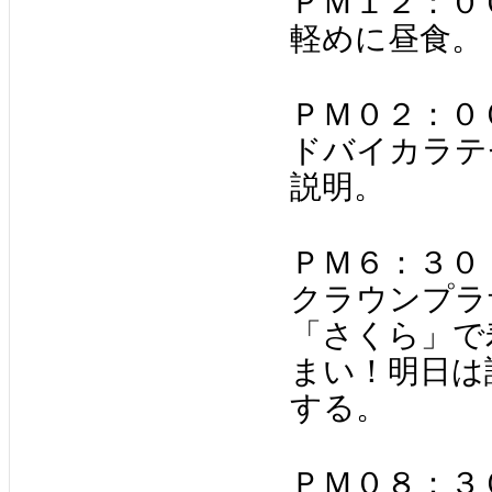
ＰＭ１２：０
軽めに昼食。
ＰＭ０２：０
ドバイカラテ
説明。
ＰＭ６：３０
クラウンプラ
「さくら」で
まい！明日は
する。
ＰＭ０８：３