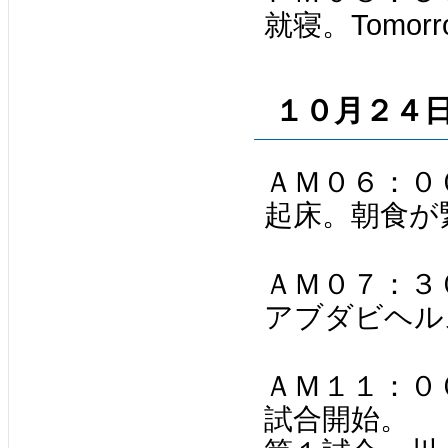
就寝。Tomorrow
１０月２４
ＡＭ０６：０
起床。朝食が
ＡＭ０７：３
アブダビヘル
ＡＭ１１：０
試合開始。