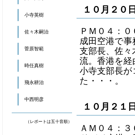
１０月２０
小寺英樹
ＰＭ０４：０
佐々木嗣治
成田空港で事
菅原智範
支部長、佐々
流。香港を経
時任真樹
小寺支部長が
た・・・。
飛永耕治
中西明彦
１０月２１
（レポートは五十音順）
ＡＭ０４：３