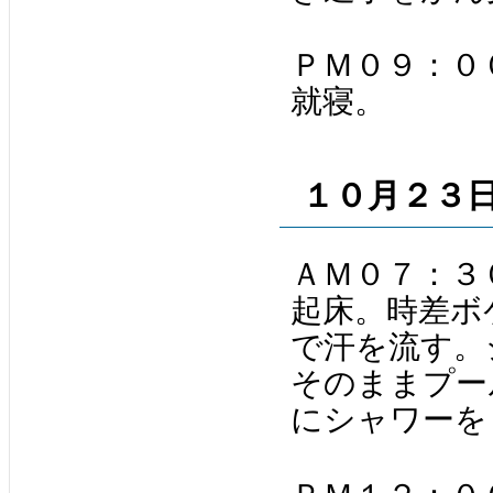
ＰＭ０９：０
就寝。
１０月２３
ＡＭ０７：３
起床。時差ボ
で汗を流す。
そのままプー
にシャワーを