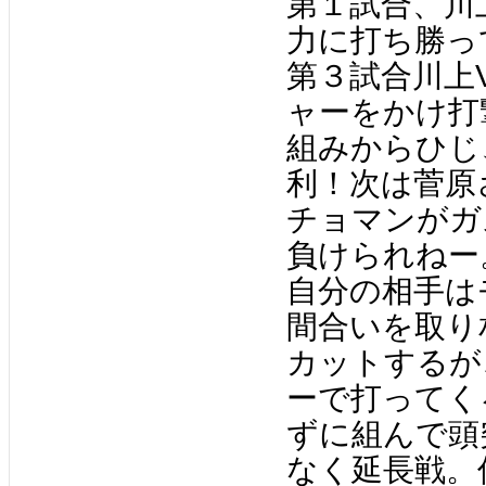
第１試合、川
力に打ち勝っ
第３試合川上
ャーをかけ打
組みからひじ
利！次は菅原
チョマンがガ
負けられねー
自分の相手は
間合いを取り
カットするが
ーで打ってく
ずに組んで頭
なく延長戦。