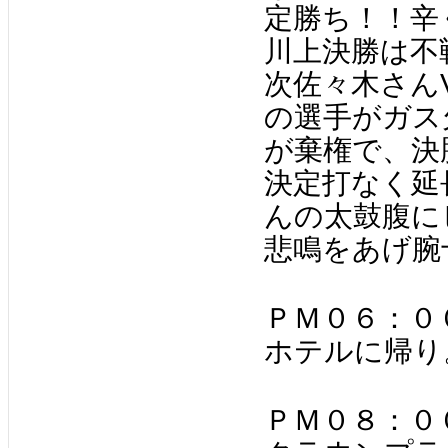
定勝ち！！辛
川上決勝は不
次佐々木さん
の選手がガス
が棄権で、決
決定打なく延
んの太鼓腹に
悲鳴をあげ腕
ＰＭ０６：０
ホテルに帰り
ＰＭ０８：０