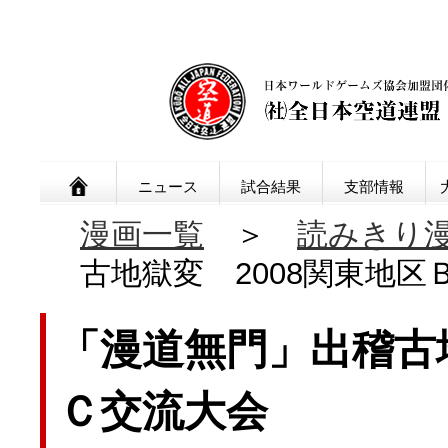
ニュース
試合結果
支部情報
打撃系総合武道 大道塾総本
漫画一覧
＞
読みきり
古地獄変 2008関東地区
「漫道無門」出稽古地
Ｃ交流大会